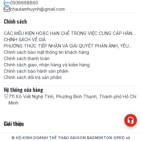
0936668860
chautamhuynh@gmail.com
Chính sách
CÁC ĐIỀU KIỆN HOẶC HẠN CHẾ TRONG VIỆC CUNG CẤP HÀNG
HÓA, DỊCH VỤ
CHÍNH SÁCH VỀ GIÁ
PHƯƠNG THỨC TIẾP NHẬN VÀ GIẢI QUYẾT PHẢN ÁNH, YÊU
CẦU, KHIẾU NẠI
Chính sách bảo mật thông tin khách hàng
Chính sách thanh toán
Chính sách giao, nhận hàng và kiểm hàng
Chính sách bảo hành sản phẩm
Chính sách đổi trả sản phẩm
Hệ thống cửa hàng
711 Xô Viết Nghệ Tĩnh, Phường Bình Thạnh, Thành phố Hồ Chí
Minh
Giới thiệu
© HỘ KINH DOANH THỂ THAO SAIGON BADMINTON GPKD số