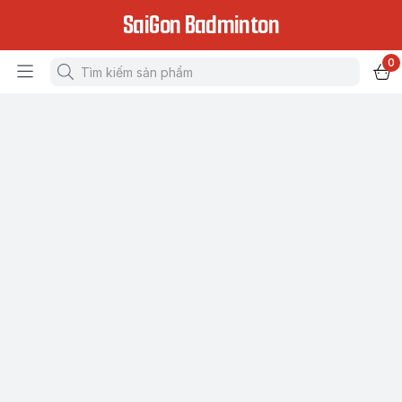
SaiGon Badminton
0