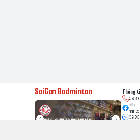
SaiGon Badminton
Thông ti
093 
http
minto
0936
chau