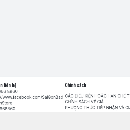
n liên hệ
Chính sách
666 8860
CÁC ĐIỀU KIỆN HOẶC HẠN CHẾ 
s://www.facebook.com/SaiGonBad
VIỆC CUNG CẤP HÀNG HÓA, DỊC
CHÍNH SÁCH VỀ GIÁ
nStore
PHƯƠNG THỨC TIẾP NHẬN VÀ GI
668860
QUYẾT PHẢN ÁNH, YÊU CẦU, KHI
Chính sách bảo mật thông tin khá
tamhuynh@gmail.com
Chính sách thanh toán
Chính sách giao, nhận hàng và ki