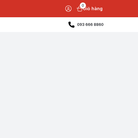
0
Giỏ hàng
093 666 8860