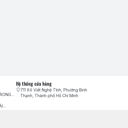
Hệ thống cửa hàng
711 Xô Viết Nghệ Tĩnh, Phường Bình
TRONG
Thạnh, Thành phố Hồ Chí Minh
H VỤ
ẢI
ẾU NẠI
ch hàng
ểm hàng