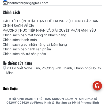
chautamhuynh@gmail.com
Chính sách
CÁC ĐIỀU KIỆN HOẶC HẠN CHẾ TRONG VIỆC CUNG CẤP HÀNG
HÓA, DỊCH VỤ
CHÍNH SÁCH VỀ GIÁ
PHƯƠNG THỨC TIẾP NHẬN VÀ GIẢI QUYẾT PHẢN ÁNH, YÊU
CẦU, KHIẾU NẠI
Chính sách bảo mật thông tin khách hàng
Chính sách thanh toán
Chính sách giao, nhận hàng và kiểm hàng
Chính sách bảo hành sản phẩm
Chính sách đổi trả sản phẩm
Hệ thống cửa hàng
711 Xô Viết Nghệ Tĩnh, Phường Bình Thạnh, Thành phố Hồ Chí
Minh
Giới thiệu
© HỘ KINH DOANH THỂ THAO SAIGON BADMINTON GPKD số
052091003620 do Phòng Kinh tế, Hạ tầng và Đô thị Phường Bình