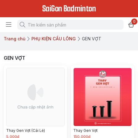
SaiGon Badminton
0
Trang chủ
PHỤ KIỆN CẦU LÔNG
GEN VỢT
GEN VỢT
Thay Gen Vợt (Cái Lẻ)
Thay Gen Vợt
5.000đ
150.000đ