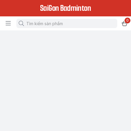
SaiGon Badminton
0