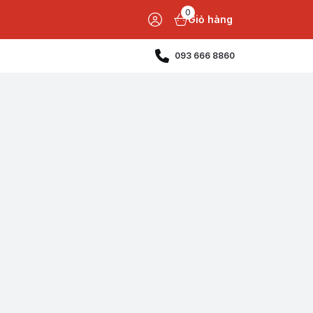
0
Giỏ hàng
093 666 8860