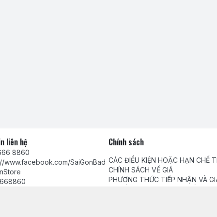
n liên hệ
Chính sách
666 8860
CÁC ĐIỀU KIỆN HOẶC HẠN CHẾ 
s://www.facebook.com/SaiGonBad
VIỆC CUNG CẤP HÀNG HÓA, DỊC
CHÍNH SÁCH VỀ GIÁ
nStore
PHƯƠNG THỨC TIẾP NHẬN VÀ GI
668860
QUYẾT PHẢN ÁNH, YÊU CẦU, KHI
Chính sách bảo mật thông tin khá
tamhuynh@gmail.com
Chính sách thanh toán
Chính sách giao, nhận hàng và ki