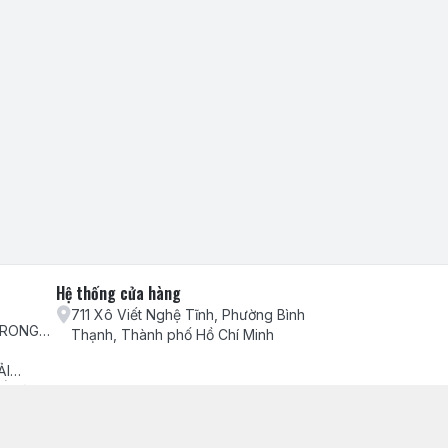
Hệ thống cửa hàng
711 Xô Viết Nghệ Tĩnh, Phường Bình
TRONG
Thạnh, Thành phố Hồ Chí Minh
H VỤ
ẢI
ẾU NẠI
ch hàng
ểm hàng