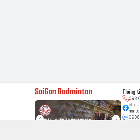
SaiGon Badminton
Thông ti
093 
http
minto
0936
chau