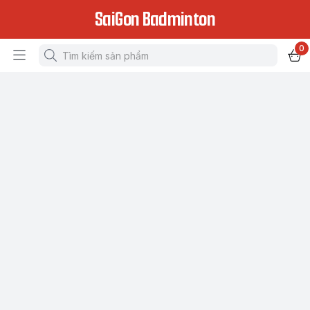
SaiGon Badminton
0