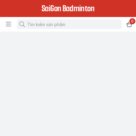
SaiGon Badminton
0