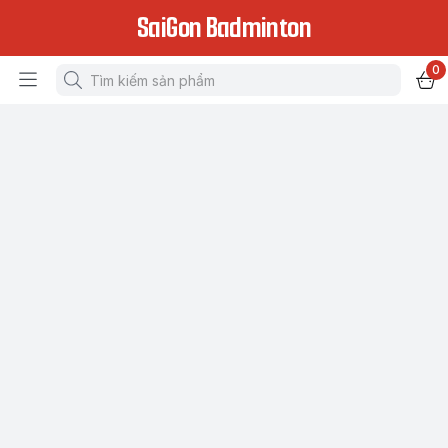
SaiGon Badminton
0