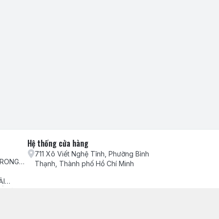
Hệ thống cửa hàng
711 Xô Viết Nghệ Tĩnh, Phường Bình
TRONG
Thạnh, Thành phố Hồ Chí Minh
H VỤ
ẢI
ẾU NẠI
ch hàng
ểm hàng