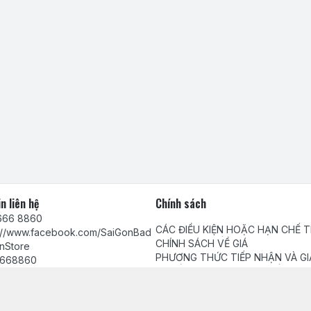
n liên hệ
Chính sách
666 8860
CÁC ĐIỀU KIỆN HOẶC HẠN CHẾ 
s://www.facebook.com/SaiGonBad
VIỆC CUNG CẤP HÀNG HÓA, DỊC
CHÍNH SÁCH VỀ GIÁ
nStore
PHƯƠNG THỨC TIẾP NHẬN VÀ GI
668860
QUYẾT PHẢN ÁNH, YÊU CẦU, KHI
Chính sách bảo mật thông tin khá
tamhuynh@gmail.com
Chính sách thanh toán
Chính sách giao, nhận hàng và ki