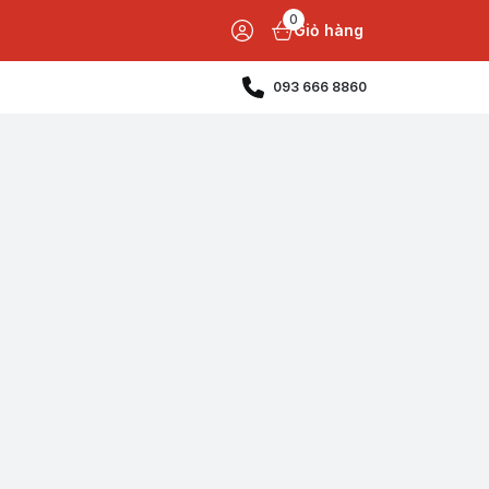
0
Giỏ hàng
093 666 8860