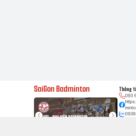
SaiGon Badminton
Thông ti
093 
http
minto
0936
chau