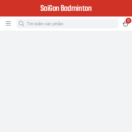
SaiGon Badminton
0