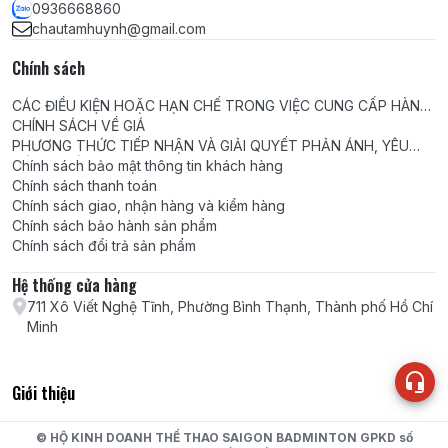
0936668860
chautamhuynh@gmail.com
Chính sách
CÁC ĐIỀU KIỆN HOẶC HẠN CHẾ TRONG VIỆC CUNG CẤP HÀNG
HÓA, DỊCH VỤ
CHÍNH SÁCH VỀ GIÁ
PHƯƠNG THỨC TIẾP NHẬN VÀ GIẢI QUYẾT PHẢN ÁNH, YÊU
CẦU, KHIẾU NẠI
Chính sách bảo mật thông tin khách hàng
Chính sách thanh toán
Chính sách giao, nhận hàng và kiểm hàng
Chính sách bảo hành sản phẩm
Chính sách đổi trả sản phẩm
Hệ thống cửa hàng
711 Xô Viết Nghệ Tĩnh, Phường Bình Thạnh, Thành phố Hồ Chí
Minh
Giới thiệu
© HỘ KINH DOANH THỂ THAO SAIGON BADMINTON GPKD số