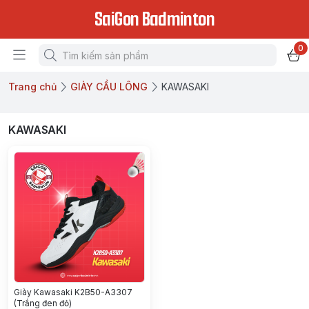
SaiGon Badminton
0
Trang chủ
GIÀY CẦU LÔNG
KAWASAKI
KAWASAKI
Giày Kawasaki K2B50-A3307
(Trắng đen đỏ)