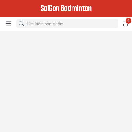
SaiGon Badminton
0