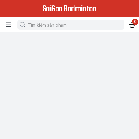
SaiGon Badminton
0