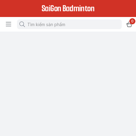
SaiGon Badminton
0