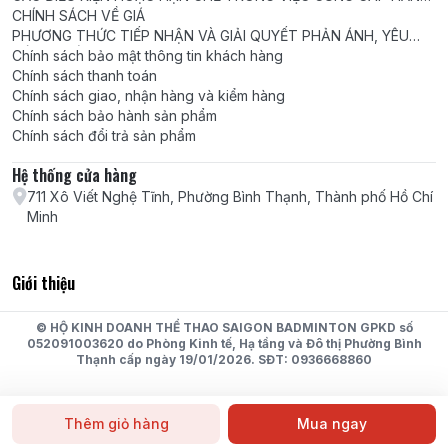
HÓA, DỊCH VỤ
CHÍNH SÁCH VỀ GIÁ
PHƯƠNG THỨC TIẾP NHẬN VÀ GIẢI QUYẾT PHẢN ÁNH, YÊU
CẦU, KHIẾU NẠI
Chính sách bảo mật thông tin khách hàng
Chính sách thanh toán
Chính sách giao, nhận hàng và kiểm hàng
Chính sách bảo hành sản phẩm
Chính sách đổi trả sản phẩm
Hệ thống cửa hàng
711 Xô Viết Nghệ Tĩnh, Phường Bình Thạnh, Thành phố Hồ Chí
Minh
Giới thiệu
© HỘ KINH DOANH THỂ THAO SAIGON BADMINTON GPKD số
052091003620 do Phòng Kinh tế, Hạ tầng và Đô thị Phường Bình
Thạnh cấp ngày 19/01/2026. SĐT: 0936668860
Thêm giỏ hàng
Mua ngay