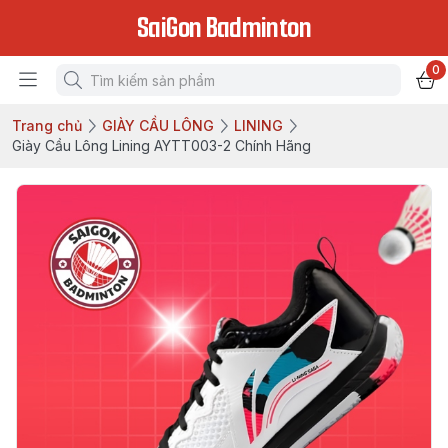
SaiGon Badminton
0
Trang chủ
GIÀY CẦU LÔNG
LINING
Giày Cầu Lông Lining AYTT003-2 Chính Hãng