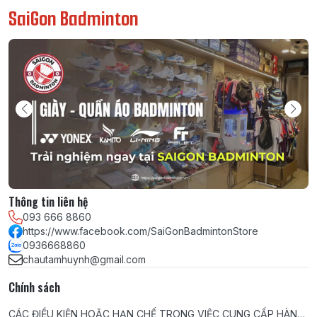
SaiGon Badminton
Thông tin liên hệ
093 666 8860
https://www.facebook.com/SaiGonBadmintonStore
0936668860
chautamhuynh@gmail.com
Chính sách
CÁC ĐIỀU KIỆN HOẶC HẠN CHẾ TRONG VIỆC CUNG CẤP HÀNG