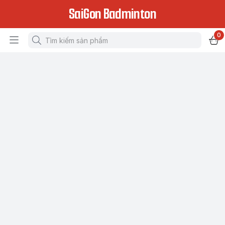
SaiGon Badminton
0