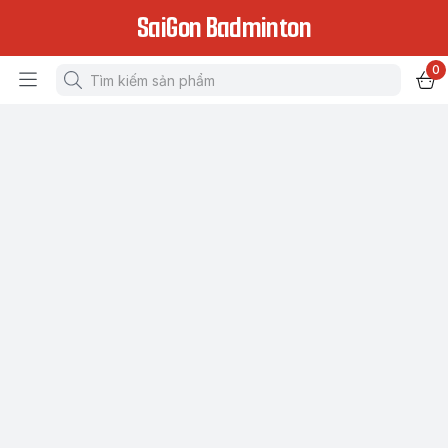
SaiGon Badminton
0