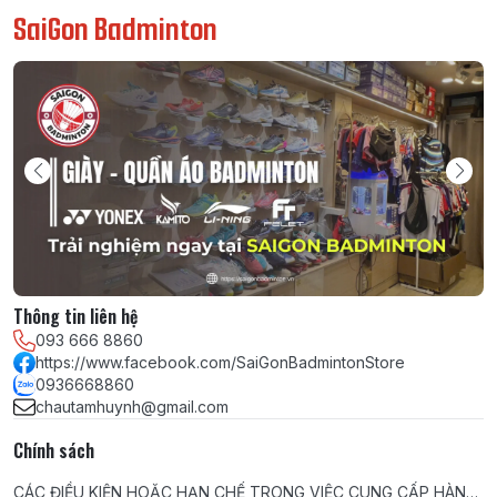
SaiGon Badminton
Thông tin liên hệ
093 666 8860
https://www.facebook.com/SaiGonBadmintonStore
0936668860
chautamhuynh@gmail.com
Chính sách
CÁC ĐIỀU KIỆN HOẶC HẠN CHẾ TRONG VIỆC CUNG CẤP HÀNG