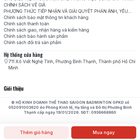
HÓA, DỊCH VỤ
CHÍNH SÁCH VỀ GIÁ
PHƯƠNG THỨC TIẾP NHẬN VÀ GIẢI QUYẾT PHẢN ÁNH, YÊU
CẦU, KHIẾU NẠI
Chính sách bảo mật thông tin khách hàng
Chính sách thanh toán
Chính sách giao, nhận hàng và kiểm hàng
Chính sách bảo hành sản phẩm
Chính sách đổi trả sản phẩm
Hệ thống cửa hàng
711 Xô Viết Nghệ Tĩnh, Phường Bình Thạnh, Thành phố Hồ Chí
Minh
Giới thiệu
© HỘ KINH DOANH THỂ THAO SAIGON BADMINTON GPKD số
052091003620 do Phòng Kinh tế, Hạ tầng và Đô thị Phường Bình
Thạnh cấp ngày 19/01/2026. SĐT: 0936668860
Thêm giỏ hàng
Mua ngay