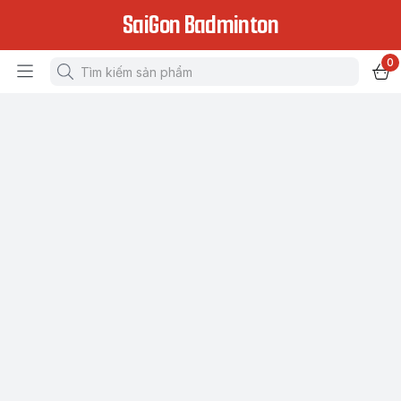
SaiGon Badminton
0