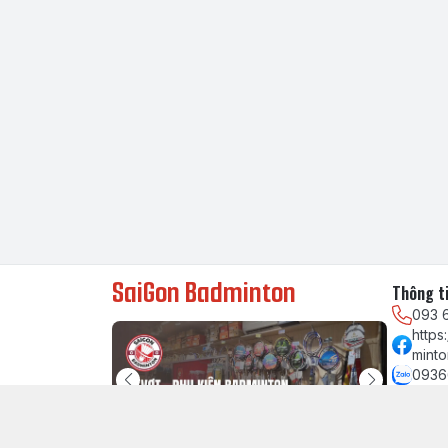
SaiGon Badminton
Thông ti
093 
http
minto
0936
chau