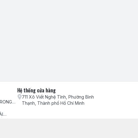
Hệ thống cửa hàng
711 Xô Viết Nghệ Tĩnh, Phường Bình
TRONG
Thạnh, Thành phố Hồ Chí Minh
H VỤ
ẢI
ẾU NẠI
ch hàng
ểm hàng