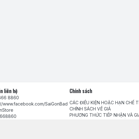
n liên hệ
Chính sách
666 8860
CÁC ĐIỀU KIỆN HOẶC HẠN CHẾ 
s://www.facebook.com/SaiGonBad
VIỆC CUNG CẤP HÀNG HÓA, DỊC
CHÍNH SÁCH VỀ GIÁ
nStore
PHƯƠNG THỨC TIẾP NHẬN VÀ GI
668860
QUYẾT PHẢN ÁNH, YÊU CẦU, KHI
Chính sách bảo mật thông tin khá
tamhuynh@gmail.com
Chính sách thanh toán
Chính sách giao, nhận hàng và ki