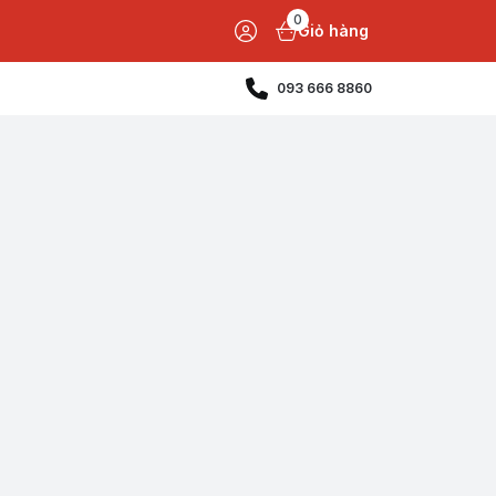
0
Giỏ hàng
093 666 8860