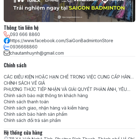
Thông tin liên hệ
093 666 8860
https://www.facebook.com/SaiGonBadmintonStore
0936668860
chautamhuynh@gmail.com
Chính sách
CÁC ĐIỀU KIỆN HOẶC HẠN CHẾ TRONG VIỆC CUNG CẤP HÀNG
HÓA, DỊCH VỤ
CHÍNH SÁCH VỀ GIÁ
PHƯƠNG THỨC TIẾP NHẬN VÀ GIẢI QUYẾT PHẢN ÁNH, YÊU
CẦU, KHIẾU NẠI
Chính sách bảo mật thông tin khách hàng
Chính sách thanh toán
Chính sách giao, nhận hàng và kiểm hàng
Chính sách bảo hành sản phẩm
- Đặc biệt, giày còn có phần cổ giày ôm khít chân, giúp
Chính sách đổi trả sản phẩm
người chơi uyển chuyển hơn khi xử lý các pha khó,
Hệ thống cửa hàng
đồng thời bảo vệ cổ chân một cách tối đa trong suốt