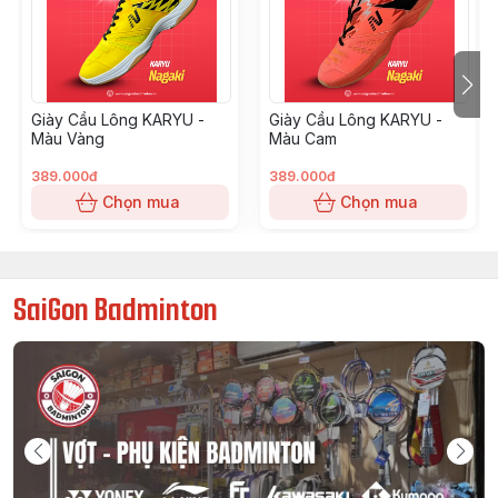
hướng, dừng đột ngột một cách dứt khoát. Phần mũi
giày được thiết kế lỗ thoát khí, giúp chân luôn khô
thoáng, thoải mái, hạn chế tích tụ mồ hôi khi vận động.
Giày Cầu Lông KARYU -
Giày Cầu Lông KARYU -
Màu Vàng
Màu Cam
389.000đ
389.000đ
Chọn mua
Chọn mua
SaiGon Badminton