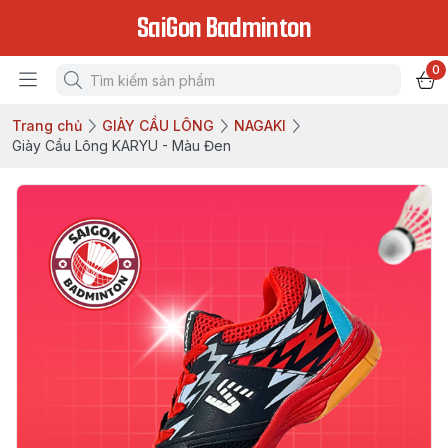
SaiGon Badminton
0
Trang chủ
GIÀY CẦU LÔNG
NAGAKI
Giày Cầu Lông KARYU - Màu Đen