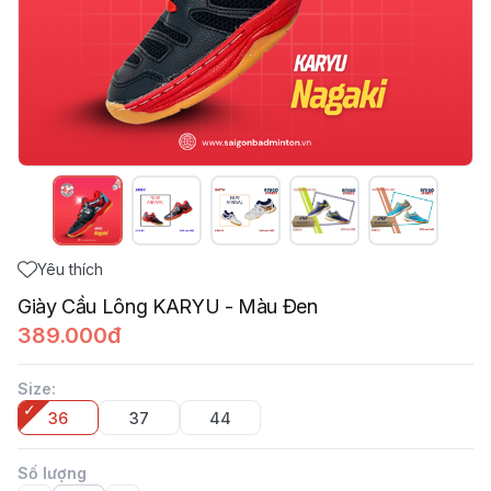
Yêu thích
Giày Cầu Lông KARYU - Màu Đen
389.000đ
Size
:
36
37
44
Số lượng