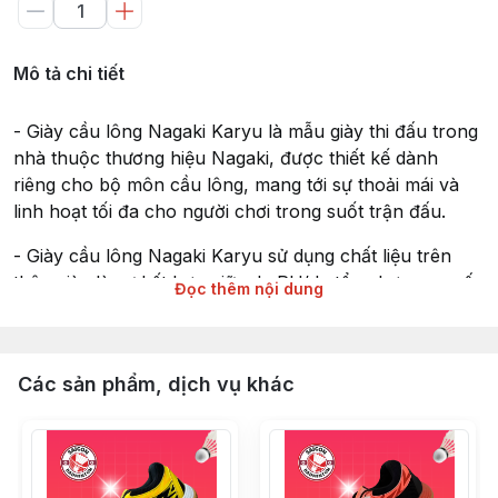
Mô tả chi tiết
- Giày cầu lông Nagaki Karyu là mẫu giày thi đấu trong
nhà thuộc thương hiệu Nagaki, được thiết kế dành
riêng cho bộ môn cầu lông, mang tới sự thoải mái và
linh hoạt tối đa cho người chơi trong suốt trận đấu.
- Giày cầu lông Nagaki Karyu sử dụng chất liệu trên
thân giày là sự kết hợp giữa da PU/da tổng hợp cao cấp
Đọc thêm nội dung
và lưới thoáng khí dạng tổ ong, mang đến độ bền cao
cùng khả năng thông thoáng khi vận động mạnh trong
thời gian dài. Đặc biệt, phần sườn giày được gia cố
Các sản phẩm, dịch vụ khác
bằng tấm bảo vệ TPU giúp ngăn ngừa bong gân, giảm
chấn thương khi di chuyển tốc độ cao. Phần đế sử
dụng cao su chịu nhiệt với thiết kế đế kép 2 lớp cùng
các rãnh hình tổ ong, cho khả năng bám sân tốt hơn,
ổn định hơn khi bật nhảy và hỗ trợ những pha đổi