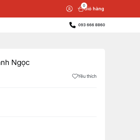
0
Giỏ hàng
093 666 8860
anh Ngọc
Yêu thích