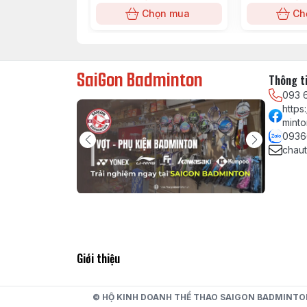
Chọn mua
Ch
SaiGon Badminton
Thông ti
093 
http
minto
0936
chau
Giới thiệu
- Đặc biệt, giày còn có phần cổ giày ôm 
cách tối đa trong suốt quá trình vận động
© HỘ KINH DOANH THỂ THAO SAIGON BADMINTON GP