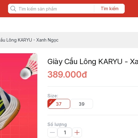
Tìm kiếm
Cầu Lông KARYU - Xanh Ngọc
Giày Cầu Lông KARYU - X
389.000đ
Size
:
37
39
Số lượng