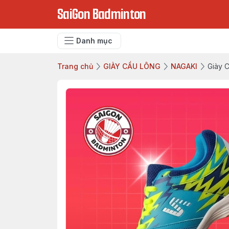
SaiGon Badminton
Danh mục
Trang chủ
GIÀY CẦU LÔNG
NAGAKI
Giày 