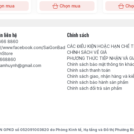
ọn mua
Chọn mua
Chọ
n liên hệ
Chính sách
666 8860
CÁC ĐIỀU KIỆN HOẶC HẠN CHẾ 
s://www.facebook.com/SaiGonBad
VIỆC CUNG CẤP HÀNG HÓA, DỊC
CHÍNH SÁCH VỀ GIÁ
nStore
PHƯƠNG THỨC TIẾP NHẬN VÀ GI
668860
QUYẾT PHẢN ÁNH, YÊU CẦU, KHI
Chính sách bảo mật thông tin khá
tamhuynh@gmail.com
Chính sách thanh toán
Chính sách giao, nhận hàng và ki
Chính sách bảo hành sản phẩm
Chính sách đổi trả sản phẩm
khít chân, giúp người chơi uyển chuyển hơn khi xử lý các 
.
KD số 052091003620 do Phòng Kinh tế, Hạ tầng và Đô thị Phường Bì