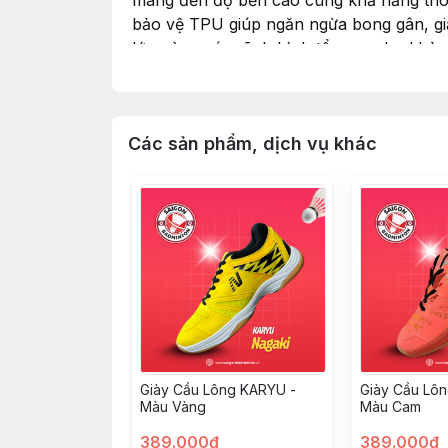
mang đến độ bền cao cùng khả năng thông
bảo vệ TPU giúp ngăn ngừa bong gân, giả
lớp cùng các rãnh hình tổ ong, cho khả 
cách dứt khoát. Phần mũi giày được thiết 
Các sản phẩm, dịch vụ khác
Giày Cầu Lông KARYU -
Giày Cầu Lô
Màu Vàng
Màu Cam
389.000đ
389.000đ