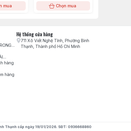
n mua
Chọn mua
Chọn
Hệ thống cửa hàng
711 Xô Viết Nghệ Tĩnh, Phường Bình
TRONG
Thạnh, Thành phố Hồ Chí Minh
H VỤ
ẢI
ẾU NẠI
ch hàng
ểm hàng
pha khó, đồng thời bảo vệ cổ chân một
nh Thạnh cấp ngày 19/01/2026. SĐT: 0936668860