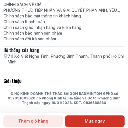
HÓA, DỊCH VỤ
CHÍNH SÁCH VỀ GIÁ
PHƯƠNG THỨC TIẾP NHẬN VÀ GIẢI QUYẾT PHẢN ÁNH, YÊU
CẦU, KHIẾU NẠI
Chính sách bảo mật thông tin khách hàng
Chính sách thanh toán
Chính sách giao, nhận hàng và kiểm hàng
Chính sách bảo hành sản phẩm
Chính sách đổi trả sản phẩm
Hệ thống cửa hàng
711 Xô Viết Nghệ Tĩnh, Phường Bình Thạnh, Thành phố Hồ Chí
Minh
Giới thiệu
© HỘ KINH DOANH THỂ THAO SAIGON BADMINTON GPKD số
052091003620 do Phòng Kinh tế, Hạ tầng và Đô thị Phường Bình
Thạnh cấp ngày 19/01/2026. SĐT: 0936668860
Thêm giỏ hàng
Mua ngay