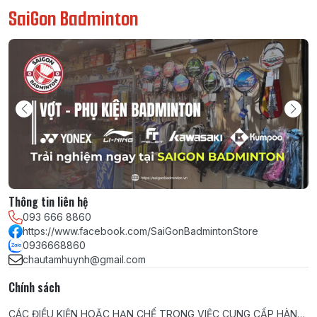
SaiGon Badminton
Thông tin liên hệ
093 666 8860
https://www.facebook.com/SaiGonBadmintonStore
0936668860
chautamhuynh@gmail.com
Chính sách
CÁC ĐIỀU KIỆN HOẶC HẠN CHẾ TRONG VIỆC CUNG CẤP HÀNG