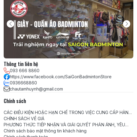
Thông tin liên hệ
093 666 8860
https://www.facebook.com/SaiGonBadmintonStore
0936668860
chautamhuynh@gmail.com
Chính sách
CÁC ĐIỀU KIỆN HOẶC HẠN CHẾ TRONG VIỆC CUNG CẤP HÀNG
HÓA, DỊCH VỤ
CHÍNH SÁCH VỀ GIÁ
PHƯƠNG THỨC TIẾP NHẬN VÀ GIẢI QUYẾT PHẢN ÁNH, YÊU
CẦU, KHIẾU NẠI
Chính sách bảo mật thông tin khách hàng
Chính sách thanh toán