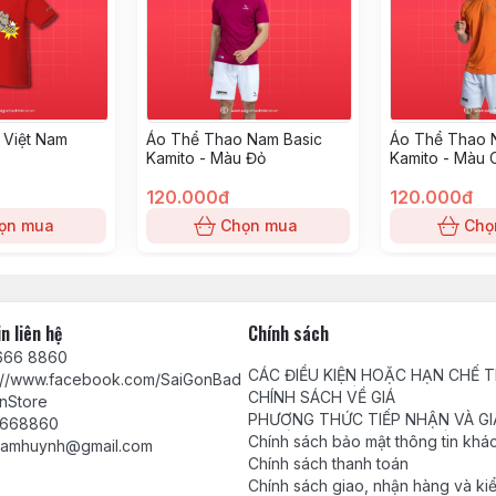
 Việt Nam
Áo Thể Thao Nam Basic
Áo Thể Thao 
Kamito - Màu Đỏ
Kamito - Màu
120.000đ
120.000đ
ọn mua
Chọn mua
Chọ
n liên hệ
Chính sách
666 8860
CÁC ĐIỀU KIỆN HOẶC HẠN CHẾ 
s://www.facebook.com/SaiGonBad
VIỆC CUNG CẤP HÀNG HÓA, DỊC
CHÍNH SÁCH VỀ GIÁ
nStore
PHƯƠNG THỨC TIẾP NHẬN VÀ GI
668860
QUYẾT PHẢN ÁNH, YÊU CẦU, KHI
Chính sách bảo mật thông tin khá
tamhuynh@gmail.com
Chính sách thanh toán
Chính sách giao, nhận hàng và ki