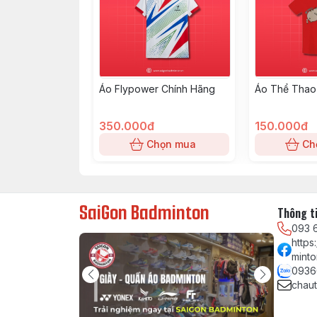
Áo Flypower Chính Hãng
Áo Thể Thao
350.000đ
150.000đ
Chọn mua
Ch
SaiGon Badminton
Thông ti
093 
http
minto
0936
chau