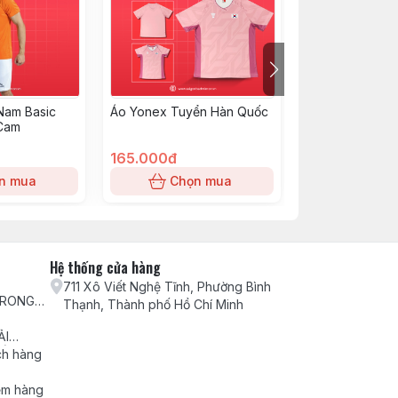
Nam Basic
Áo Yonex Tuyển Hàn Quốc
Váy Việt Nam
 Cam
165.000đ
140.000đ
n mua
Chọn mua
Chọn
Hệ thống cửa hàng
711 Xô Viết Nghệ Tĩnh, Phường Bình
TRONG
Thạnh, Thành phố Hồ Chí Minh
H VỤ
ẢI
ẾU NẠI
ch hàng
ểm hàng