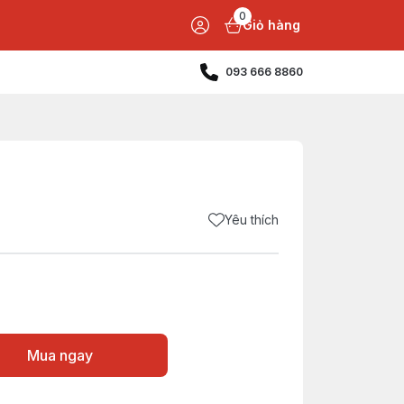
0
Giỏ hàng
093 666 8860
Yêu thích
Mua ngay