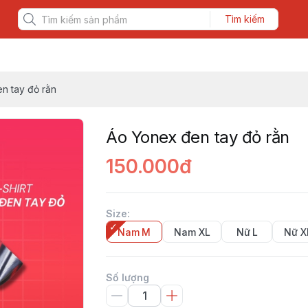
Tìm kiếm
n tay đỏ rằn
Áo Yonex đen tay đỏ rằn
150.000đ
Size
:
Nam M
Nam XL
Nữ L
Nữ X
Số lượng