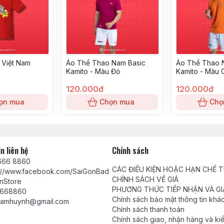
 Việt Nam
Áo Thể Thao Nam Basic
Áo Thể Thao 
Kamito - Màu Đỏ
Kamito - Màu
120.000đ
120.000đ
ọn mua
Chọn mua
Chọ
n liên hệ
Chính sách
666 8860
CÁC ĐIỀU KIỆN HOẶC HẠN CHẾ 
s://www.facebook.com/SaiGonBad
VIỆC CUNG CẤP HÀNG HÓA, DỊC
CHÍNH SÁCH VỀ GIÁ
nStore
PHƯƠNG THỨC TIẾP NHẬN VÀ GI
668860
QUYẾT PHẢN ÁNH, YÊU CẦU, KHI
Chính sách bảo mật thông tin khá
tamhuynh@gmail.com
Chính sách thanh toán
Chính sách giao, nhận hàng và ki