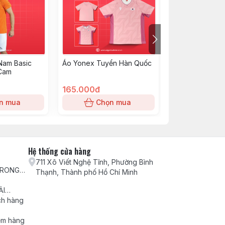
Nam Basic
Áo Yonex Tuyển Hàn Quốc
Váy Việt Nam
 Cam
165.000đ
140.000đ
n mua
Chọn mua
Chọn
Hệ thống cửa hàng
711 Xô Viết Nghệ Tĩnh, Phường Bình
TRONG
Thạnh, Thành phố Hồ Chí Minh
H VỤ
ẢI
ẾU NẠI
ch hàng
ểm hàng