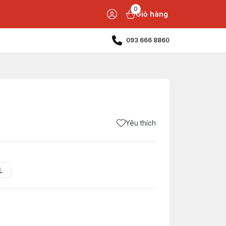
0
Giỏ hàng
093 666 8860
Yêu thích
L