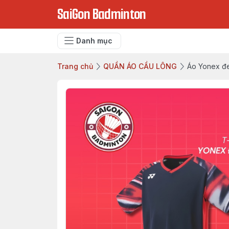
SaiGon Badminton
Danh mục
Trang chủ
QUẦN ÁO CẦU LÔNG
Áo Yonex đe