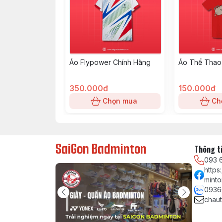
Áo Flypower Chính Hãng
Áo Thể Thao
350.000đ
150.000đ
Chọn mua
Ch
SaiGon Badminton
Thông ti
093 
http
minto
0936
chau