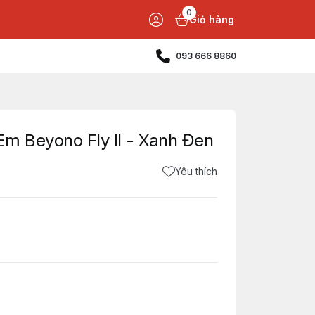
0
Giỏ hàng
093 666 8860
m Beyono Fly II - Xanh Đen
Yêu thích