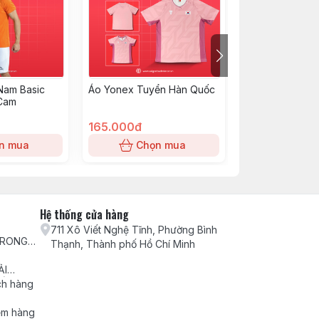
Nam Basic
Áo Yonex Tuyển Hàn Quốc
Váy Việt Nam
 Cam
165.000đ
140.000đ
n mua
Chọn mua
Chọn
Hệ thống cửa hàng
711 Xô Viết Nghệ Tĩnh, Phường Bình
TRONG
Thạnh, Thành phố Hồ Chí Minh
H VỤ
ẢI
ẾU NẠI
ch hàng
ểm hàng