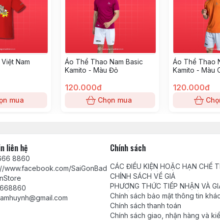
 Việt Nam
Áo Thể Thao Nam Basic
Áo Thể Thao 
Kamito - Màu Đỏ
Kamito - Màu
120.000đ
120.000đ
ọn mua
Chọn mua
Chọ
n liên hệ
Chính sách
666 8860
CÁC ĐIỀU KIỆN HOẶC HẠN CHẾ 
s://www.facebook.com/SaiGonBad
VIỆC CUNG CẤP HÀNG HÓA, DỊC
CHÍNH SÁCH VỀ GIÁ
nStore
PHƯƠNG THỨC TIẾP NHẬN VÀ GI
668860
QUYẾT PHẢN ÁNH, YÊU CẦU, KHI
Chính sách bảo mật thông tin khá
tamhuynh@gmail.com
Chính sách thanh toán
Chính sách giao, nhận hàng và ki