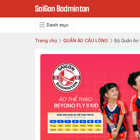
SaiGon Badminton
Danh mục
Trang chủ
QUẦN ÁO CẦU LÔNG
Bộ Quần Áo 