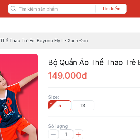
Tìm kiếm
Thể Thao Trẻ Em Beyono Fly II - Xanh Đen
Bộ Quần Áo Thể Thao Trẻ E
149.000đ
Size
:
5
13
Số lượng