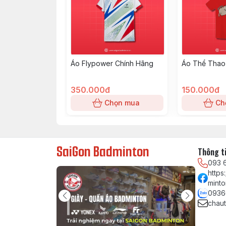
Áo Flypower Chính Hãng
Áo Thể Thao
350.000đ
150.000đ
Chọn mua
Ch
SaiGon Badminton
Thông ti
093 
http
minto
0936
chau