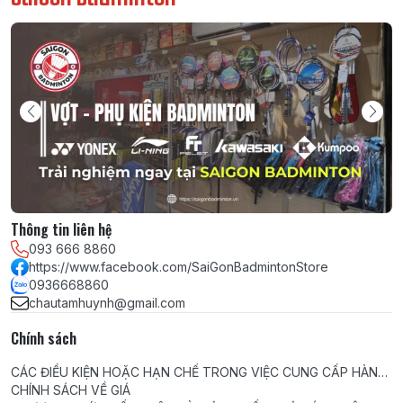
Thông tin liên hệ
093 666 8860
https://www.facebook.com/SaiGonBadmintonStore
0936668860
chautamhuynh@gmail.com
Chính sách
CÁC ĐIỀU KIỆN HOẶC HẠN CHẾ TRONG VIỆC CUNG CẤP HÀNG
HÓA, DỊCH VỤ
CHÍNH SÁCH VỀ GIÁ