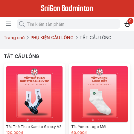
SaiGon Badminton
0
Trang chủ
PHỤ KIỆN CẦU LÔNG
TẤT CẦU LÔNG
TẤT CẦU LÔNG
Tất Thể Thao Kamito Galaxy V2
Tât Yonex Logo Mới
120.000đ
60.000đ