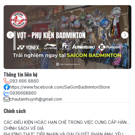
Thông tin liên hệ
093 666 8860
https://www.facebook.com/SaiGonBadmintonStore
0936668860
chautamhuynh@gmail.com
Chính sách
CÁC ĐIỀU KIỆN HOẶC HẠN CHẾ TRONG VIỆC CUNG CẤP HÀNG
HÓA, DỊCH VỤ
CHÍNH SÁCH VỀ GIÁ
PHƯƠNG THỨC TIẾP NHẬN VÀ GIẢI QUYẾT PHẢN ÁNH, YÊU