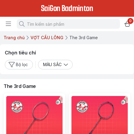
SaiGon Badminton
0
Trang chủ
VỢT CẦU LÔNG
The 3rd Game
Chọn tiêu chí
Bộ lọc
MÀU SẮC
The 3rd Game