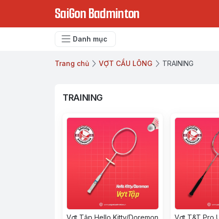
SaiGon Badminton
Danh mục
Trang chủ
VỢT CẦU LÔNG
TRAINING
TRAINING
Vợt Tập Hello Kitty/Doremon
Vợt T&T Pro U