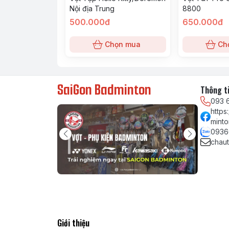
Nội địa Trung
8800
500.000đ
650.000đ
Chọn mua
Ch
SaiGon Badminton
Thông ti
093 
http
minto
0936
chau
Giới thiệu