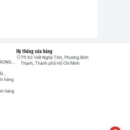
Hệ thống cửa hàng
711 Xô Viết Nghệ Tĩnh, Phường Bình
TRONG
Thạnh, Thành phố Hồ Chí Minh
H VỤ
ẢI
ẾU NẠI
ch hàng
ểm hàng