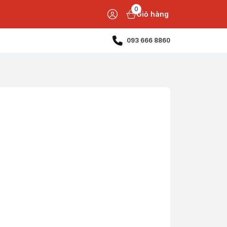
0
Giỏ hàng
093 666 8860