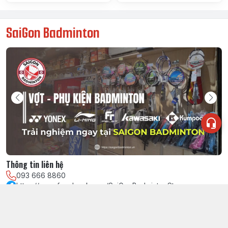
SaiGon Badminton
Thông tin liên hệ
093 666 8860
https://www.facebook.com/SaiGonBadmintonStore
0936668860
chautamhuynh@gmail.com
Chính sách