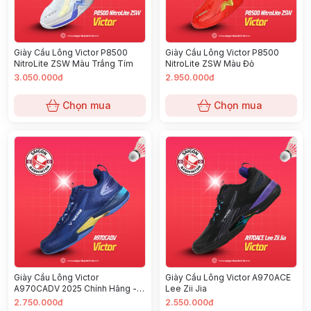
Giày Cầu Lông Victor P8500
Giày Cầu Lông Victor P8500
NitroLite ZSW Màu Trắng Tím
NitroLite ZSW Màu Đỏ
3.050.000đ
2.950.000đ
Chọn mua
Chọn mua
Giày Cầu Lông Victor
Giày Cầu Lông Victor A970ACE
A970CADV 2025 Chính Hãng -
Lee Zii Jia
Xanh Navy
2.750.000đ
2.550.000đ