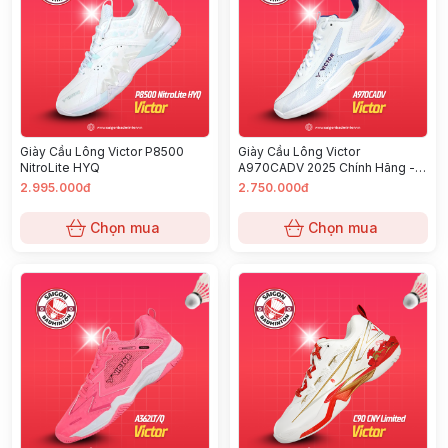
Giày Cầu Lông Victor P8500
Giày Cầu Lông Victor
NitroLite HYQ
A970CADV 2025 Chính Hãng -
Màu Trắng
2.995.000đ
2.750.000đ
Chọn mua
Chọn mua