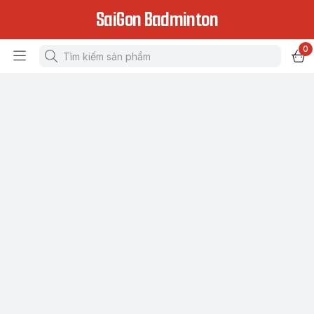
SaiGon Badminton
0