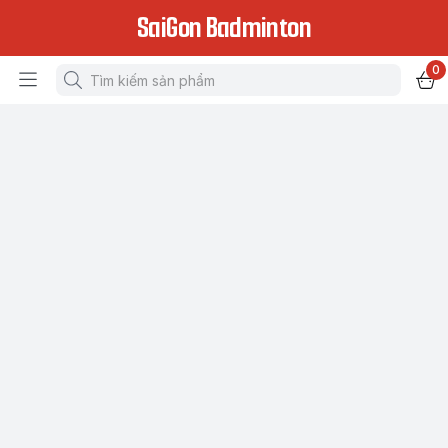
SaiGon Badminton
0