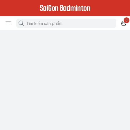
SaiGon Badminton
0