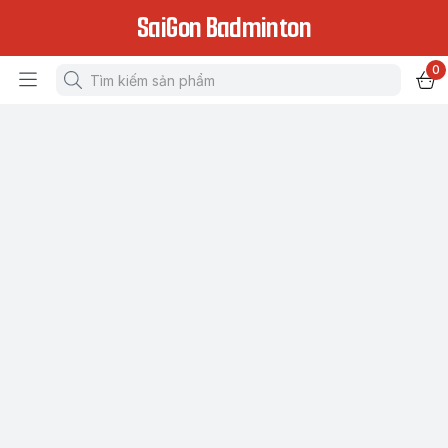
SaiGon Badminton
0