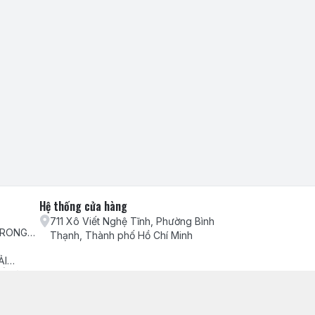
Hệ thống cửa hàng
711 Xô Viết Nghệ Tĩnh, Phường Bình
TRONG
Thạnh, Thành phố Hồ Chí Minh
H VỤ
ẢI
ẾU NẠI
ch hàng
ểm hàng