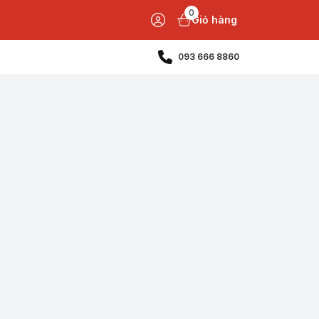
0
Giỏ hàng
093 666 8860