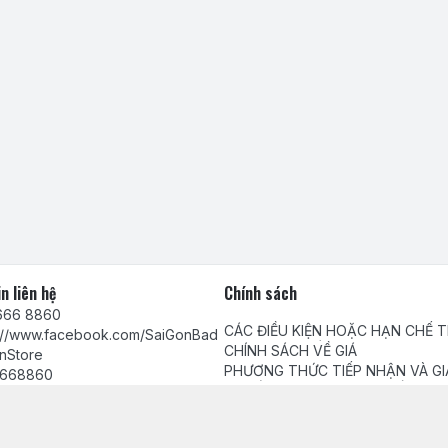
n liên hệ
Chính sách
666 8860
CÁC ĐIỀU KIỆN HOẶC HẠN CHẾ 
s://www.facebook.com/SaiGonBad
VIỆC CUNG CẤP HÀNG HÓA, DỊC
CHÍNH SÁCH VỀ GIÁ
nStore
PHƯƠNG THỨC TIẾP NHẬN VÀ GI
668860
QUYẾT PHẢN ÁNH, YÊU CẦU, KHI
Chính sách bảo mật thông tin khá
tamhuynh@gmail.com
Chính sách thanh toán
Chính sách giao, nhận hàng và ki