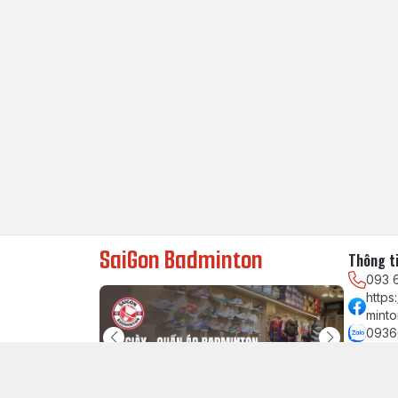
SaiGon Badminton
Thông ti
093 
http
minto
0936
chau