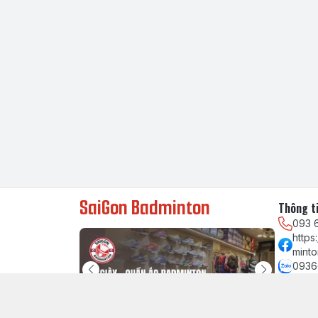
SaiGon Badminton
Thông ti
093 
http
minto
0936
chau