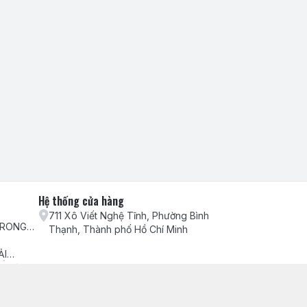
Hệ thống cửa hàng
711 Xô Viết Nghệ Tĩnh, Phường Bình
TRONG
Thạnh, Thành phố Hồ Chí Minh
H VỤ
ẢI
ẾU NẠI
ch hàng
ểm hàng