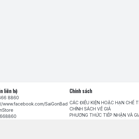
n liên hệ
Chính sách
666 8860
CÁC ĐIỀU KIỆN HOẶC HẠN CHẾ 
s://www.facebook.com/SaiGonBad
VIỆC CUNG CẤP HÀNG HÓA, DỊC
CHÍNH SÁCH VỀ GIÁ
nStore
PHƯƠNG THỨC TIẾP NHẬN VÀ GI
668860
QUYẾT PHẢN ÁNH, YÊU CẦU, KHI
Chính sách bảo mật thông tin khá
tamhuynh@gmail.com
Chính sách thanh toán
Chính sách giao, nhận hàng và ki