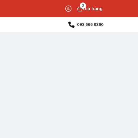
0
Giỏ hàng
093 666 8860