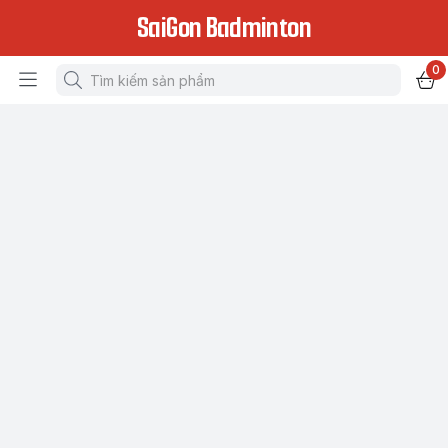
SaiGon Badminton
0