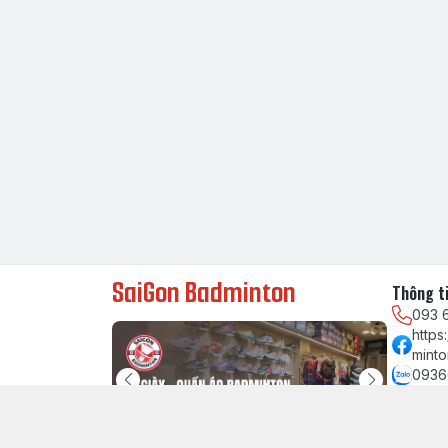
SaiGon Badminton
Thông ti
093 
http
minto
0936
chau