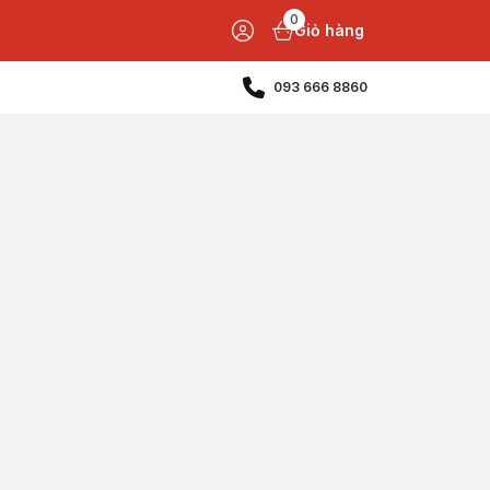
0
Giỏ hàng
093 666 8860