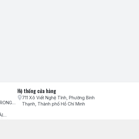
Hệ thống cửa hàng
711 Xô Viết Nghệ Tĩnh, Phường Bình
TRONG
Thạnh, Thành phố Hồ Chí Minh
H VỤ
ẢI
ẾU NẠI
ch hàng
ểm hàng