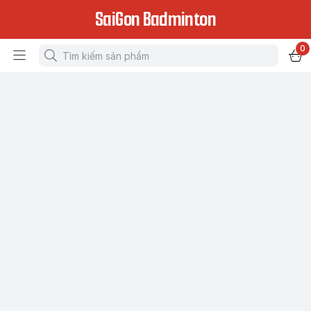
SaiGon Badminton
0