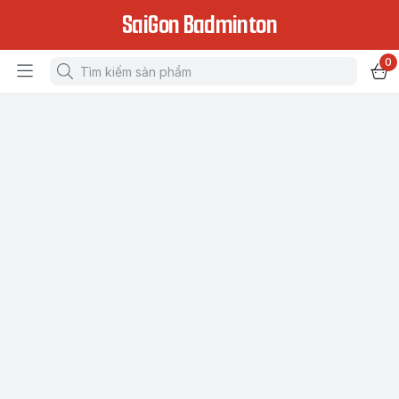
SaiGon Badminton
0