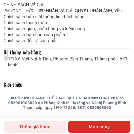
HÓA, DỊCH VỤ
CHÍNH SÁCH VỀ GIÁ
PHƯƠNG THỨC TIẾP NHẬN VÀ GIẢI QUYẾT PHẢN ÁNH, YÊU
CẦU, KHIẾU NẠI
Chính sách bảo mật thông tin khách hàng
Chính sách thanh toán
Chính sách giao, nhận hàng và kiểm hàng
Chính sách bảo hành sản phẩm
Chính sách đổi trả sản phẩm
Hệ thống cửa hàng
711 Xô Viết Nghệ Tĩnh, Phường Bình Thạnh, Thành phố Hồ Chí
Minh
Giới thiệu
© HỘ KINH DOANH THỂ THAO SAIGON BADMINTON GPKD số
052091003620 do Phòng Kinh tế, Hạ tầng và Đô thị Phường Bình
Thạnh cấp ngày 19/01/2026. SĐT: 0936668860
Thêm giỏ hàng
Mua ngay