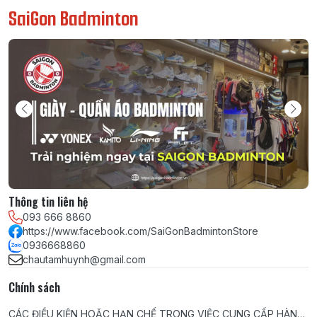
SaiGon Badminton
Thông tin liên hệ
093 666 8860
https://www.facebook.com/SaiGonBadmintonStore
0936668860
chautamhuynh@gmail.com
Chính sách
CÁC ĐIỀU KIỆN HOẶC HẠN CHẾ TRONG VIỆC CUNG CẤP HÀNG